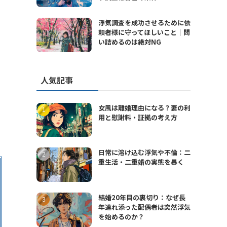
浮気調査を成功させるために依
頼者様に守ってほしいこと｜問
い詰めるのは絶対NG
人気記事
女風は離婚理由になる？妻の利
用と慰謝料・証拠の考え方
日常に溶け込む浮気や不倫：二
重生活・二重婚の実態を暴く
結婚20年目の裏切り：なぜ長
年連れ添った配偶者は突然浮気
を始めるのか？