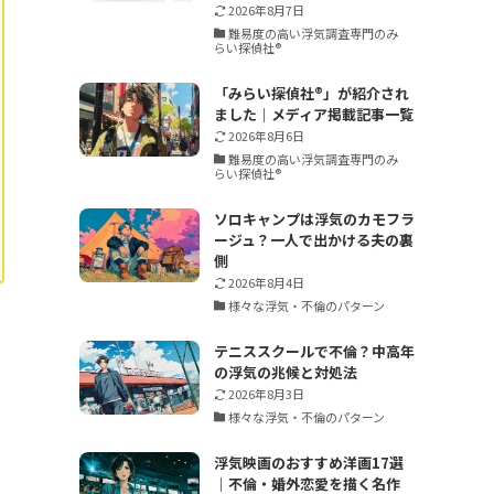
2026年8月7日
難易度の高い浮気調査専門のみ
らい探偵社®︎
「みらい探偵社®︎」が紹介され
ました｜メディア掲載記事一覧
2026年8月6日
難易度の高い浮気調査専門のみ
らい探偵社®︎
ソロキャンプは浮気のカモフラ
ージュ？一人で出かける夫の裏
側
2026年8月4日
様々な浮気・不倫のパターン
テニススクールで不倫？中高年
の浮気の兆候と対処法
2026年8月3日
様々な浮気・不倫のパターン
浮気映画のおすすめ洋画17選
｜不倫・婚外恋愛を描く名作