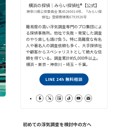
横浜の探偵｜みらい探偵社®︎【公式】
神奈川県公安委員会 第45260014号、『みらい探
偵社』登録商標第6793926号
難易度の高い浮気調査専門のプロ集団によ
る探偵事務所。他社で失敗・発覚した調査
のやり直しも請け負う。特に高難度な有名
人や著名人の調査依頼も多く、大手探偵社
や顧客からスペシャリストとして絶大な信
頼を得ている。調査累計約5,000件以上。
横浜・東京・神奈川・埼玉・千葉。
LINE 24h 無料相談
初めての浮気調査を検討中の方へ