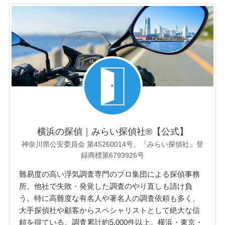
横浜の探偵｜みらい探偵社®︎【公式】
神奈川県公安委員会 第45260014号、『みらい探偵社』登
録商標第6793926号
難易度の高い浮気調査専門のプロ集団による探偵事務
所。他社で失敗・発覚した調査のやり直しも請け負
う。特に高難度な有名人や著名人の調査依頼も多く、
大手探偵社や顧客からスペシャリストとして絶大な信
頼を得ている。調査累計約5,000件以上。横浜・東京・