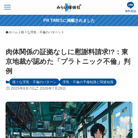
無料相談
PR TIMESに掲載されました
ホーム
様々な浮気・不倫のパターン
肉体関係の証拠なしに慰謝料請求!?：東
京地裁が認めた「プラトニック不倫」判
例
様々な浮気・不倫のパターン
浮気・不倫の予備知識と関連知識
2025年8月7日
2026年7月28日