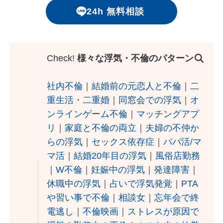
24h 無料相談
Check!
様々な浮気・不倫のパターン
社内不倫
｜
結婚前の元恋人と不倫
｜
二
重生活・二重婚
｜
同窓会での浮気
｜
オ
ンラインゲーム不倫
｜
マッチングアプ
リ
｜
家庭と不倫の両立
｜
夫婦の不仲か
らの浮気
｜
セックス依存症
｜
パパ活/マ
マ活
｜
結婚20年目の浮気
｜
風俗店勤務
｜
W不倫
｜
妊娠中の浮気
｜
発達障害
｜
休職中の浮気
｜
占いで浮気発覚
｜
PTA
や習い事で不倫
｜
相談女
｜
忘年会で終
電逃し
｜
不倫映画
｜
ストレスが原因で