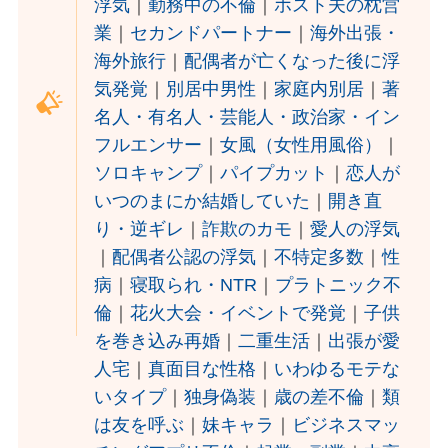
浮気
｜
勤務中の不倫
｜
ホスト夫の枕営
業
｜
セカンドパートナー
｜
海外出張・
海外旅行
｜
配偶者が亡くなった後に浮
気発覚
｜
別居中男性
｜
家庭内別居
｜
著
名人・有名人・芸能人・政治家・イン
フルエンサー
｜
女風（女性用風俗）
｜
ソロキャンプ
｜
パイプカット
｜
恋人が
いつのまにか結婚していた
｜
開き直
り・逆ギレ
｜
詐欺のカモ
｜
愛人の浮気
｜
配偶者公認の浮気
｜
不特定多数
｜
性
病
｜
寝取られ・NTR
｜
プラトニック不
倫
｜
花火大会・イベントで発覚
｜
子供
を巻き込み再婚
｜
二重生活
｜
出張が愛
人宅
｜
真面目な性格
｜
いわゆるモテな
いタイプ
｜
独身偽装
｜
歳の差不倫
｜
類
は友を呼ぶ
｜
妹キャラ
｜
ビジネスマッ