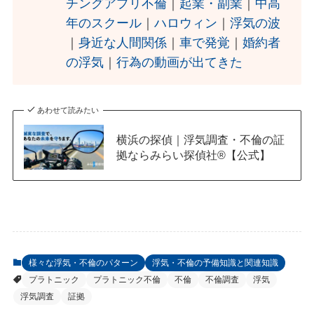
チングアプリ不倫
｜
起業・副業
｜
中高
年のスクール
｜
ハロウィン
｜
浮気の波
｜
身近な人間関係
｜
車で発覚
｜
婚約者
の浮気
｜
行為の動画が出てきた
あわせて読みたい
横浜の探偵｜浮気調査・不倫の証
拠ならみらい探偵社®︎【公式】
様々な浮気・不倫のパターン
浮気・不倫の予備知識と関連知識
プラトニック
プラトニック不倫
不倫
不倫調査
浮気
浮気調査
証拠