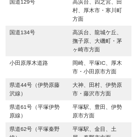
国道129号
高浜台、四之宮、田
村、厚木市・寒川町
方面
国道134号
高浜台、龍城ケ丘、
撫子原、大磯町・茅
ヶ崎市方面
小田原厚木道路
岡崎、平塚IC、厚木
市・小田原市方面
県道44号（伊勢原藤
大神、田村、伊勢原
沢線）
市・藤沢市方面
県道61号（平塚伊勢
平塚駅、豊田、伊勢
原線）
原市方面
県道62号（平塚秦野
平塚駅、金目、土