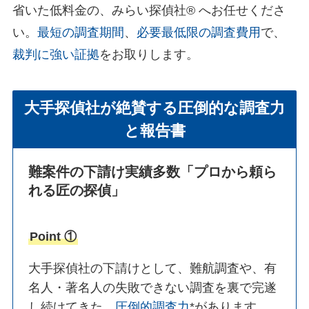
省いた低料金の、みらい探偵社®︎ へお任せくださ
い。
最短の調査期間
、
必要最低限の調査費用
で、
裁判に強い証拠
をお取りします。
大手探偵社が絶賛する圧倒的な調査力
と報告書
難案件の下請け実績多数
「プロから頼ら
れる匠の探偵」
Point ①
大手探偵社の下請けとして、難航調査や、有
名人・著名人の失敗できない調査を裏で完遂
し続けてきた、
圧倒的調査力
*があります。