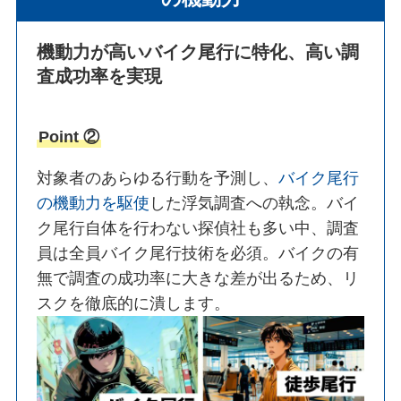
機動力が高いバイク尾行に特化、高い調
査成功率を実現
Point ②
対象者のあらゆる行動を予測し、
バイク尾行
の機動力を駆使
した浮気調査への執念。バイ
ク尾行自体を行わない探偵社も多い中、調査
員は全員バイク尾行技術を必須。バイクの有
無で調査の成功率に大きな差が出るため、リ
スクを徹底的に潰します。