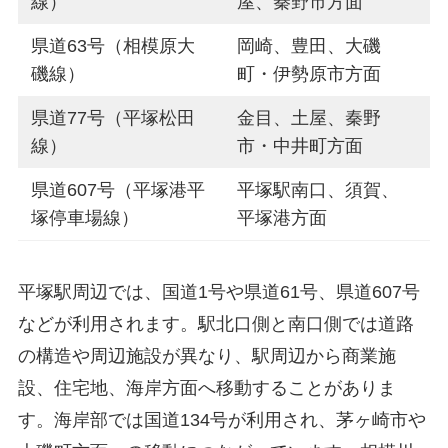
線）
屋、秦野市方面
県道63号（相模原大
岡崎、豊田、大磯
磯線）
町・伊勢原市方面
県道77号（平塚松田
金目、土屋、秦野
線）
市・中井町方面
県道607号（平塚港平
平塚駅南口、須賀、
塚停車場線）
平塚港方面
平塚駅周辺では、国道1号や県道61号、県道607号
などが利用されます。駅北口側と南口側では道路
の構造や周辺施設が異なり、駅周辺から商業施
設、住宅地、海岸方面へ移動することがありま
す。海岸部では国道134号が利用され、茅ヶ崎市や