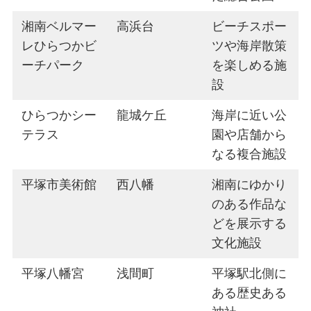
湘南ベルマー
高浜台
ビーチスポー
レひらつかビ
ツや海岸散策
ーチパーク
を楽しめる施
設
ひらつかシー
龍城ケ丘
海岸に近い公
テラス
園や店舗から
なる複合施設
平塚市美術館
西八幡
湘南にゆかり
のある作品な
どを展示する
文化施設
平塚八幡宮
浅間町
平塚駅北側に
ある歴史ある