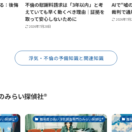
る：後悔
不倫の慰謝料請求は「3年以内」と考
AIで“
えていても早く動くべき理由｜証拠を
裁判で通
取って安心しないために
2026年7月
2026年7月28日
浮気・不倫の予備知識と関連知識
みらい探偵社®︎
い探偵社®︎
難易度の高い浮気調査専門のみらい探偵社®︎
難