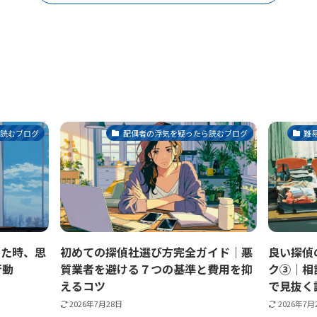
ら読むブログ
配偶者の浮気を疑ったら読むブログ
難
いた時、思
初めての探偵社選び方完全ガイド｜悪
良い探偵
行動
質業者を避ける７つの基準と費用を抑
ク③｜相
えるコツ
で見抜く
2026年7月28日
2026年7月