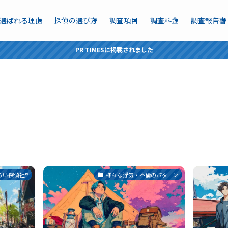
選ばれる理由
探偵の選び方
調査項目
調査料金
調査報告書
PR TIMESに掲載されました
い探偵社®︎
様々な浮気・不倫のパターン