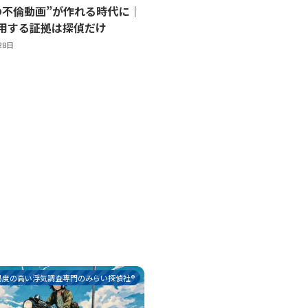
嘘の不倫動画”が作れる時代に｜
用する証拠は探偵だけ
28日
易度の高い浮気調査専門のみらい探偵社®︎