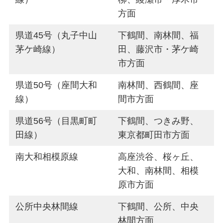
方面
県道45号（丸子中山
下鶴間、南林間、福
茅ケ崎線）
田、藤沢市・茅ケ崎
市方面
県道50号（座間大和
南林間、西鶴間、座
線）
間市方面
県道56号（目黒町町
下鶴間、つきみ野、
田線）
東京都町田市方面
南大和相模原線
高座渋谷、桜ヶ丘、
大和、南林間、相模
原市方面
公所中央林間線
下鶴間、公所、中央
林間方面