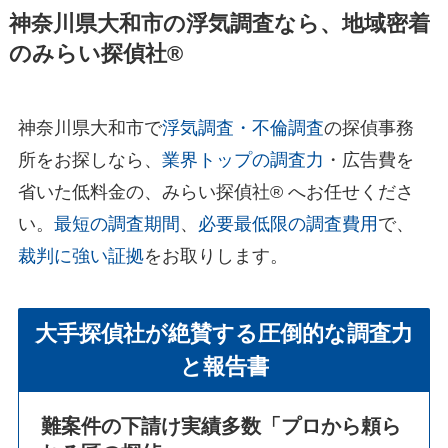
神奈川県大和市の浮気調査なら、地域密着
のみらい探偵社®︎
神奈川県大和市で
浮気調査・不倫調査
の探偵事務
所をお探しなら、
業界トップの調査力
・広告費を
省いた低料金の、みらい探偵社®︎ へお任せくださ
い。
最短の調査期間
、
必要最低限の調査費用
で、
裁判に強い証拠
をお取りします。
大手探偵社が絶賛する圧倒的な調査力
と報告書
難案件の下請け実績多数
「プロから頼ら