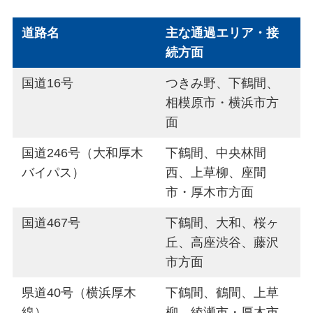
道路名
主な通過エリア・接
続方面
国道16号
つきみ野、下鶴間、
相模原市・横浜市方
面
国道246号（大和厚木
下鶴間、中央林間
バイパス）
西、上草柳、座間
市・厚木市方面
国道467号
下鶴間、大和、桜ヶ
丘、高座渋谷、藤沢
市方面
県道40号（横浜厚木
下鶴間、鶴間、上草
線）
柳、綾瀬市・厚木市