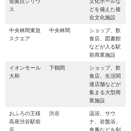
造拠点シリウ
文化ホールな
ス
どを備えた複
合文化施設
中央林間東急
中央林間
ショップ、飲
スクエア
食店、図書館
などが入る駅
前商業施設
イオンモール
下鶴間
ショップ、飲
大和
食店、生活関
連店舗などが
集まる大型商
業施設
おふろの王様
渋谷
温浴、サウ
高座渋谷駅前
ナ、岩盤浴、
店
食事などを利