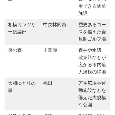
用できる駅前
施設
相模カンツリ
中央林間西
歴史あるコー
ー倶楽部
スを備えた会
員制ゴルフ場
泉の森
上草柳
森林や水辺、
散策路などが
広がる市内最
大規模の緑地
大和ゆとりの
福田
芝生広場や運
森
動施設などを
備えた大規模
な公園