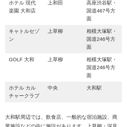
ホテル 現代
上和田
高座渋谷駅・
楽園 大和店
国道467号方
面
キャトルセゾ
上草柳
相模大塚駅・
ン
国道246号方
面
GOLF 大和
上草柳
相模大塚駅・
国道246号方
面
ホテル カル
中央
大和駅
チャークラブ
大和駅周辺では、飲食店、一般的な宿泊施設、商
業施設などの中に施設があります。上草柳・深見