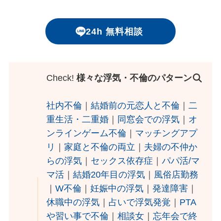
24h 無料相談
Check!
様々な浮気・不倫のパターン
社内不倫
｜
結婚前の元恋人と不倫
｜
二
重生活・二重婚
｜
同窓会での浮気
｜
オ
ンラインゲーム不倫
｜
マッチングアプ
リ
｜
家庭と不倫の両立
｜
夫婦の不仲か
らの浮気
｜
セックス依存症
｜
パパ活/マ
マ活
｜
結婚20年目の浮気
｜
風俗店勤務
｜
W不倫
｜
妊娠中の浮気
｜
発達障害
｜
休職中の浮気
｜
占いで浮気発覚
｜
PTA
や習い事で不倫
｜
相談女
｜
忘年会で終