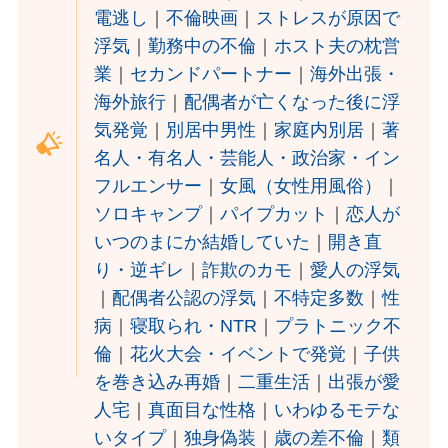
電逃し
｜
不倫映画
｜
ストレスが原因で
浮気
｜
勤務中の不倫
｜
ホスト夫の枕営
業
｜
セカンドパートナー
｜
海外出張・
海外旅行
｜
配偶者が亡くなった後に浮
気発覚
｜
別居中男性
｜
家庭内別居
｜
著
名人・有名人・芸能人・政治家・イン
フルエンサー
｜
女風（女性用風俗）
｜
ソロキャンプ
｜
パイプカット
｜
恋人が
いつのまにか結婚していた
｜
開き直
り・逆ギレ
｜
詐欺のカモ
｜
愛人の浮気
｜
配偶者公認の浮気
｜
不特定多数
｜
性
病
｜
寝取られ・NTR
｜
プラトニック不
倫
｜
花火大会・イベントで発覚
｜
子供
を巻き込み再婚
｜
二重生活
｜
出張が愛
人宅
｜
真面目な性格
｜
いわゆるモテな
いタイプ
｜
独身偽装
｜
歳の差不倫
｜
類