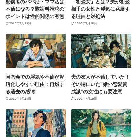
配偶者のパパ活・ママ活は
「相談女」とは？夫が相談
不倫になる？慰謝料請求の
相手の女性と浮気に発展す
ポイントは性的関係の有無
る理由と対処法
2026年7月28日
2026年7月28日
同窓会での浮気や不倫が泥
夫の友人が不倫していた！
沼化しやすい理由：再燃す
その場にいた“婚外恋愛賛
る過去の感情
成派”の女性にも要注意
2025年4月24日
2026年7月28日