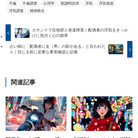
不倫
不倫調査
心理学
慰謝料請求
浮気
浮気発覚
浮気調査
精神衛生
カサンドラ症候群と発達障害｜配偶者の浮気をきっか
けに気付く心の限界
占い師に「配偶者に女（男）の影がある」と言われた
ら｜信じる前に必要な事実確認と証拠
関連記事