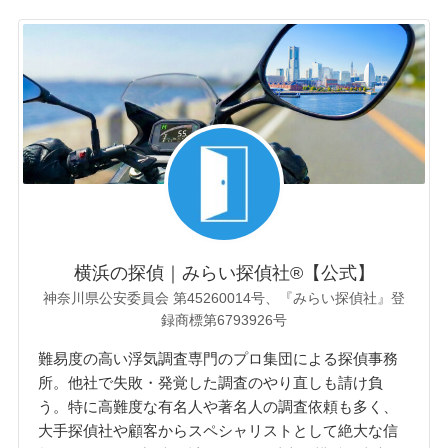
横浜の探偵｜みらい探偵社®︎【公式】
神奈川県公安委員会 第45260014号、『みらい探偵社』登
録商標第6793926号
難易度の高い浮気調査専門のプロ集団による探偵事務
所。他社で失敗・発覚した調査のやり直しも請け負
う。特に高難度な有名人や著名人の調査依頼も多く、
大手探偵社や顧客からスペシャリストとして絶大な信