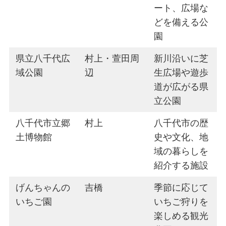
ート、広場な
どを備える公
園
県立八千代広
村上・萱田周
新川沿いに芝
域公園
辺
生広場や遊歩
道が広がる県
立公園
八千代市立郷
村上
八千代市の歴
土博物館
史や文化、地
域の暮らしを
紹介する施設
げんちゃんの
吉橋
季節に応じて
いちご園
いちご狩りを
楽しめる観光