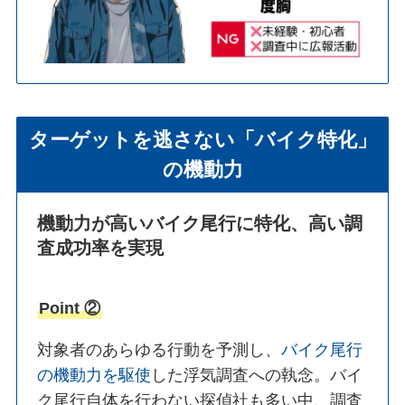
ターゲットを逃さない「バイク特化」
の機動力
機動力が高いバイク尾行に特化、高い調
査成功率を実現
Point ②
対象者のあらゆる行動を予測し、
バイク尾行
の機動力を駆使
した浮気調査への執念。バイ
ク尾行自体を行わない探偵社も多い中、調査