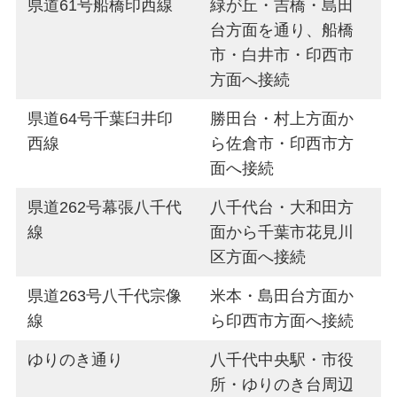
県道61号船橋印西線
緑が丘・吉橋・島田
台方面を通り、船橋
市・白井市・印西市
方面へ接続
県道64号千葉臼井印
勝田台・村上方面か
西線
ら佐倉市・印西市方
面へ接続
県道262号幕張八千代
八千代台・大和田方
線
面から千葉市花見川
区方面へ接続
県道263号八千代宗像
米本・島田台方面か
線
ら印西市方面へ接続
ゆりのき通り
八千代中央駅・市役
所・ゆりのき台周辺