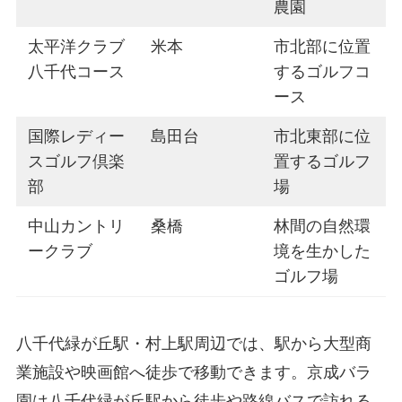
農園
太平洋クラブ
米本
市北部に位置
八千代コース
するゴルフコ
ース
国際レディー
島田台
市北東部に位
スゴルフ倶楽
置するゴルフ
部
場
中山カントリ
桑橋
林間の自然環
ークラブ
境を生かした
ゴルフ場
八千代緑が丘駅・村上駅周辺では、駅から大型商
業施設や映画館へ徒歩で移動できます。京成バラ
園は八千代緑が丘駅から徒歩や路線バスで訪れる