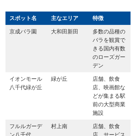
スポット名
主なエリア
特徴
京成バラ園
大和田新田
多数の品種の
バラを観賞で
きる国内有数
のローズガー
デン
イオンモール
緑が丘
店舗、飲食
八千代緑が丘
店、映画館な
どが集まる駅
前の大型商業
施設
フルルガーデ
村上南
店舗、飲食
ン八千代
店、サービス