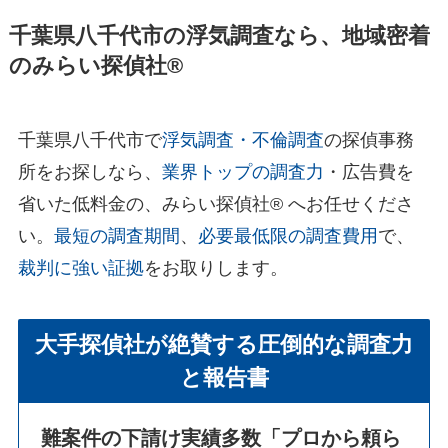
千葉県八千代市の浮気調査なら、地域密着
のみらい探偵社®︎
千葉県八千代市で
浮気調査・不倫調査
の探偵事務
所をお探しなら、
業界トップの調査力
・広告費を
省いた低料金の、みらい探偵社®︎ へお任せくださ
い。
最短の調査期間
、
必要最低限の調査費用
で、
裁判に強い証拠
をお取りします。
大手探偵社が絶賛する圧倒的な調査力
と報告書
難案件の下請け実績多数
「プロから頼ら