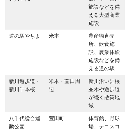
施設などを備
える大型商業
施設
道の駅やちよ
米本
農産物直売
所、飲食施
設、農業体験
施設などを備
える道の駅
新川遊歩道・
米本・萱田周
新川沿いに桜
新川千本桜
辺
並木や遊歩道
が続く散策地
域
八千代総合運
萱田町
体育館、野球
動公園
場、テニスコ