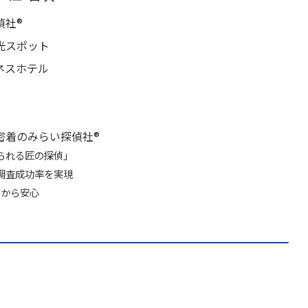
社®︎
光スポット
ネスホテル
着のみらい探偵社®︎
られる匠の探偵」
調査成功率を実現
だから安心