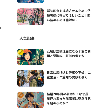
浮気調査を成功させるために依
頼者様に守ってほしいこと｜問
い詰めるのは絶対NG
南
人気記事
女風は離婚理由になる？妻の利
用と慰謝料・証拠の考え方
沿
日常に溶け込む浮気や不倫：二
重生活・二重婚の実態を暴く
結婚20年目の裏切り：なぜ長
年連れ添った配偶者は突然浮気
を始めるのか？