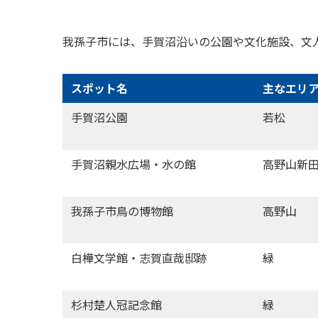
我孫子市には、手賀沼沿いの公園や文化施設、文
スポット名
主なエリ
手賀沼公園
若松
手賀沼親水広場・水の館
高野山新
我孫子市鳥の博物館
高野山
白樺文学館・志賀直哉邸跡
緑
杉村楚人冠記念館
緑