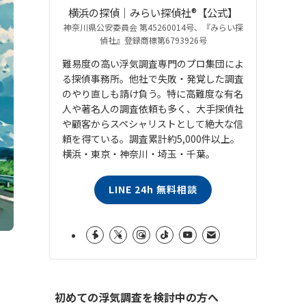
横浜の探偵｜みらい探偵社®︎【公式】
神奈川県公安委員会 第45260014号、『みらい探
偵社』登録商標第6793926号
難易度の高い浮気調査専門のプロ集団によ
る探偵事務所。他社で失敗・発覚した調査
のやり直しも請け負う。特に高難度な有名
人や著名人の調査依頼も多く、大手探偵社
や顧客からスペシャリストとして絶大な信
頼を得ている。調査累計約5,000件以上。
横浜・東京・神奈川・埼玉・千葉。
LINE 24h 無料相談
初めての浮気調査を検討中の方へ