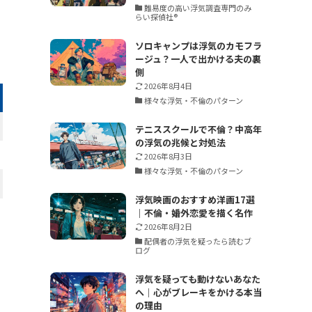
難易度の高い浮気調査専門のみ
らい探偵社®︎
ソロキャンプは浮気のカモフラ
ージュ？一人で出かける夫の裏
側
2026年8月4日
様々な浮気・不倫のパターン
テニススクールで不倫？中高年
の浮気の兆候と対処法
2026年8月3日
様々な浮気・不倫のパターン
浮気映画のおすすめ洋画17選
｜不倫・婚外恋愛を描く名作
2026年8月2日
配偶者の浮気を疑ったら読むブ
ログ
浮気を疑っても動けないあなた
へ｜心がブレーキをかける本当
の理由