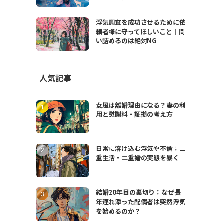
浮気調査を成功させるために依
頼者様に守ってほしいこと｜問
い詰めるのは絶対NG
人気記事
と
女風は離婚理由になる？妻の利
用と慰謝料・証拠の考え方
日常に溶け込む浮気や不倫：二
地
重生活・二重婚の実態を暴く
結婚20年目の裏切り：なぜ長
年連れ添った配偶者は突然浮気
を始めるのか？