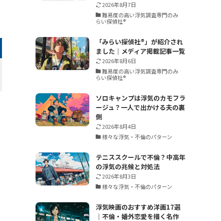
2026年8月7日
難易度の高い浮気調査専門のみ
らい探偵社®︎
「みらい探偵社®︎」が紹介され
ました｜メディア掲載記事一覧
2026年8月6日
難易度の高い浮気調査専門のみ
らい探偵社®︎
ソロキャンプは浮気のカモフラ
ージュ？一人で出かける夫の裏
側
2026年8月4日
様々な浮気・不倫のパターン
テニススクールで不倫？中高年
の浮気の兆候と対処法
2026年8月3日
様々な浮気・不倫のパターン
浮気映画のおすすめ洋画17選
｜不倫・婚外恋愛を描く名作