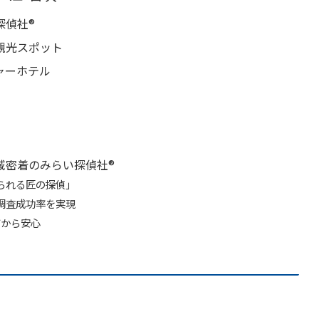
偵社®︎
観光スポット
ャーホテル
密着のみらい探偵社®︎
られる匠の探偵」
調査成功率を実現
だから安心