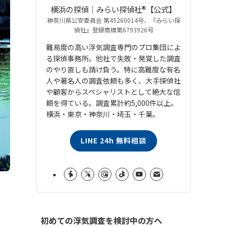
横浜の探偵｜みらい探偵社®︎【公式】
神奈川県公安委員会 第45260014号、『みらい探
偵社』登録商標第6793926号
難易度の高い浮気調査専門のプロ集団によ
る探偵事務所。他社で失敗・発覚した調査
のやり直しも請け負う。特に高難度な有名
人や著名人の調査依頼も多く、大手探偵社
や顧客からスペシャリストとして絶大な信
頼を得ている。調査累計約5,000件以上。
横浜・東京・神奈川・埼玉・千葉。
LINE 24h 無料相談
初めての浮気調査を検討中の方へ