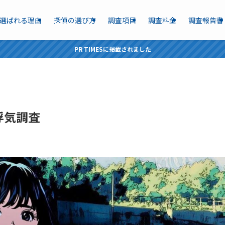
選ばれる理由
探偵の選び方
調査項目
調査料金
調査報告書
PR TIMESに掲載されました
浮気調査