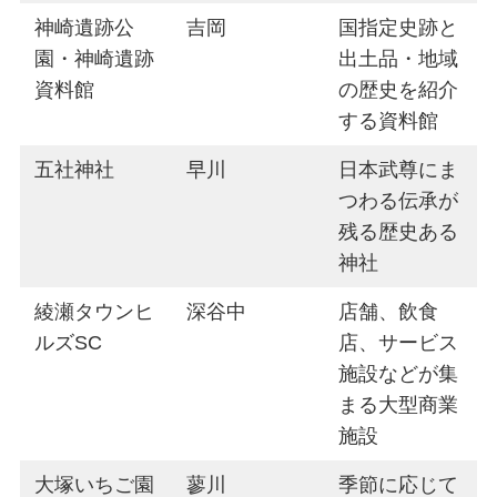
神崎遺跡公
吉岡
国指定史跡と
園・神崎遺跡
出土品・地域
資料館
の歴史を紹介
する資料館
五社神社
早川
日本武尊にま
つわる伝承が
残る歴史ある
神社
綾瀬タウンヒ
深谷中
店舗、飲食
ルズSC
店、サービス
施設などが集
まる大型商業
施設
大塚いちご園
蓼川
季節に応じて