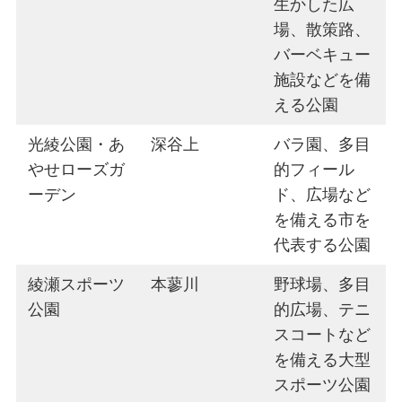
生かした広
場、散策路、
バーベキュー
施設などを備
える公園
光綾公園・あ
深谷上
バラ園、多目
やせローズガ
的フィール
ーデン
ド、広場など
を備える市を
代表する公園
綾瀬スポーツ
本蓼川
野球場、多目
公園
的広場、テニ
スコートなど
を備える大型
スポーツ公園