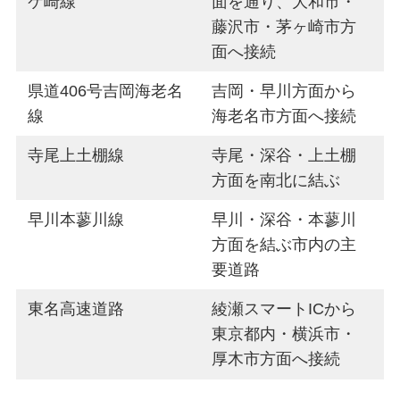
ケ崎線
面を通り、大和市・
藤沢市・茅ヶ崎市方
面へ接続
県道406号吉岡海老名
吉岡・早川方面から
線
海老名市方面へ接続
寺尾上土棚線
寺尾・深谷・上土棚
方面を南北に結ぶ
早川本蓼川線
早川・深谷・本蓼川
方面を結ぶ市内の主
要道路
東名高速道路
綾瀬スマートICから
東京都内・横浜市・
厚木市方面へ接続