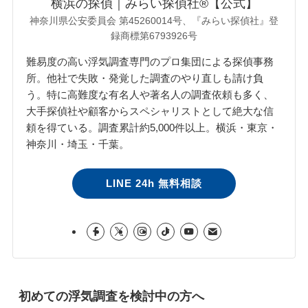
横浜の探偵｜みらい探偵社®︎【公式】
神奈川県公安委員会 第45260014号、『みらい探偵社』登
録商標第6793926号
難易度の高い浮気調査専門のプロ集団による探偵事務
所。他社で失敗・発覚した調査のやり直しも請け負
う。特に高難度な有名人や著名人の調査依頼も多く、
大手探偵社や顧客からスペシャリストとして絶大な信
頼を得ている。調査累計約5,000件以上。横浜・東京・
神奈川・埼玉・千葉。
LINE 24h 無料相談
初めての浮気調査を検討中の方へ