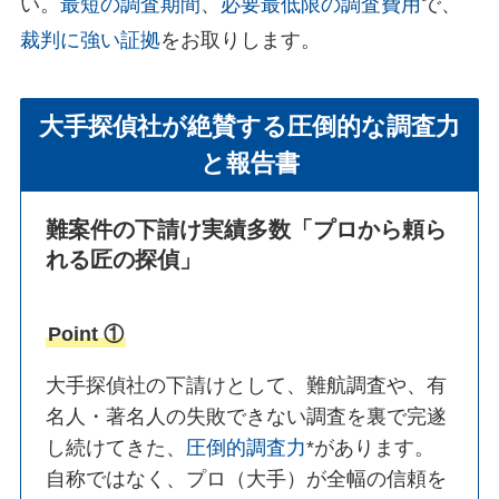
い。
最短の調査期間
、
必要最低限の調査費用
で、
裁判に強い証拠
をお取りします。
大手探偵社が絶賛する圧倒的な調査力
と報告書
難案件の下請け実績多数
「プロから頼ら
れる匠の探偵」
Point ①
大手探偵社の下請けとして、難航調査や、有
名人・著名人の失敗できない調査を裏で完遂
し続けてきた、
圧倒的調査力
*があります。
自称ではなく、プロ（大手）が全幅の信頼を