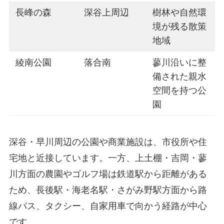
長峰の森
深谷上周辺
樹林や自然環
境が残る散策
地域
綾南公園
落合南
蓼川沿いに整
備された親水
空間を持つ公
園
深谷・早川周辺の公園や商業施設は、市役所や住
宅地と近接しています。一方、上土棚・吉岡・蓼
川方面の農園やゴルフ場は鉄道駅から距離がある
ため、長後駅・海老名駅・さがみ野駅方面から路
線バス、タクシー、自家用車で向かう経路が中心
です。