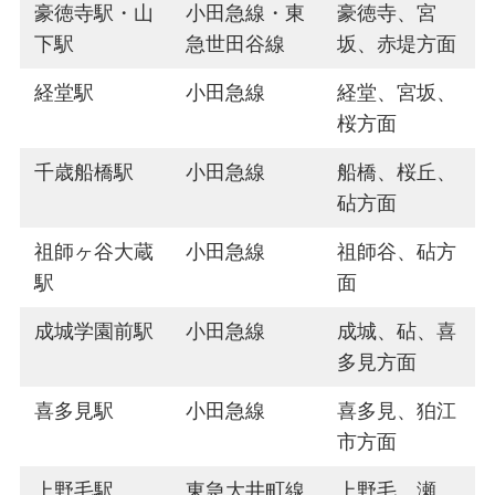
豪徳寺駅・山
小田急線・東
豪徳寺、宮
下駅
急世田谷線
坂、赤堤方面
経堂駅
小田急線
経堂、宮坂、
桜方面
千歳船橋駅
小田急線
船橋、桜丘、
砧方面
祖師ヶ谷大蔵
小田急線
祖師谷、砧方
駅
面
成城学園前駅
小田急線
成城、砧、喜
多見方面
喜多見駅
小田急線
喜多見、狛江
市方面
上野毛駅
東急大井町線
上野毛、瀬