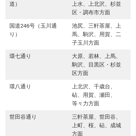
道）
上水、上北沢、杉並
区・調布市方面
国道246号（玉川通
池尻、三軒茶屋、上
り）
馬、駒沢、用賀、二
子玉川方面
環七通り
大原、若林、上馬、
駒沢、目黒区・杉並
区方面
環八通り
上北沢、千歳台、
砧、用賀、瀬田、
等々力方面
世田谷通り
三軒茶屋、世田谷、
上町、桜、砧、成城
方面