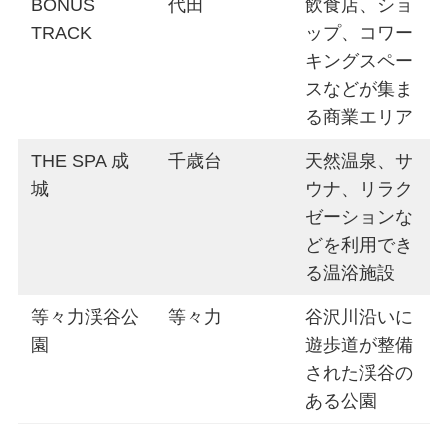
BONUS
代田
飲食店、ショ
TRACK
ップ、コワー
キングスペー
スなどが集ま
る商業エリア
THE SPA 成
千歳台
天然温泉、サ
城
ウナ、リラク
ゼーションな
どを利用でき
る温浴施設
等々力渓谷公
等々力
谷沢川沿いに
園
遊歩道が整備
された渓谷の
ある公園