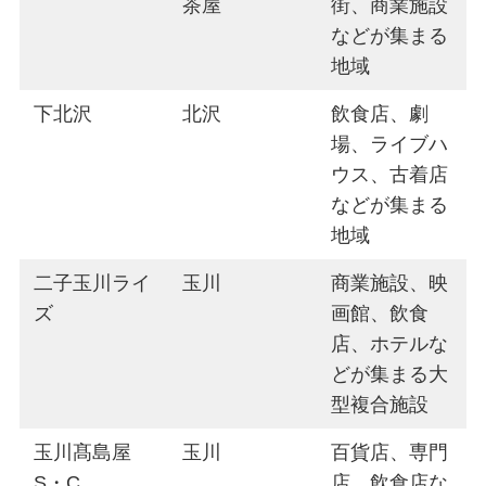
茶屋
街、商業施設
などが集まる
地域
下北沢
北沢
飲食店、劇
場、ライブハ
ウス、古着店
などが集まる
地域
二子玉川ライ
玉川
商業施設、映
ズ
画館、飲食
店、ホテルな
どが集まる大
型複合施設
玉川髙島屋
玉川
百貨店、専門
S・C
店、飲食店な