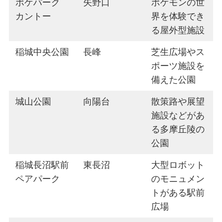
ポケパーク
矢野口
ポケモンの世
カントー
界を体験でき
る屋外型施設
稲城中央公園
長峰
芝生広場やス
ポーツ施設を
備えた公園
城山公園
向陽台
散策路や展望
施設などがあ
る多摩丘陵の
公園
稲城長沼駅前
東長沼
大型ロボット
ペアパーク
のモニュメン
トがある駅前
広場