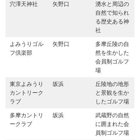
穴澤天神社
矢野口
湧水と周辺の
自然で知られ
る歴史ある神
社
よみうりゴル
矢野口
多摩丘陵の自
フ倶楽部
然を生かした
会員制ゴルフ
場
東京よみうり
坂浜
丘陵地の地形
カントリーク
と景観を生か
ラブ
したゴルフ場
多摩カントリ
坂浜
武蔵野の自然
ークラブ
に囲まれた会
員制ゴルフ場