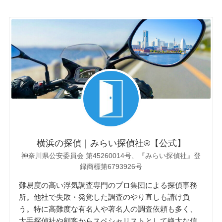
横浜の探偵｜みらい探偵社®︎【公式】
神奈川県公安委員会 第45260014号、『みらい探偵社』登
録商標第6793926号
難易度の高い浮気調査専門のプロ集団による探偵事務
所。他社で失敗・発覚した調査のやり直しも請け負
う。特に高難度な有名人や著名人の調査依頼も多く、
大手探偵社や顧客からスペシャリストとして絶大な信