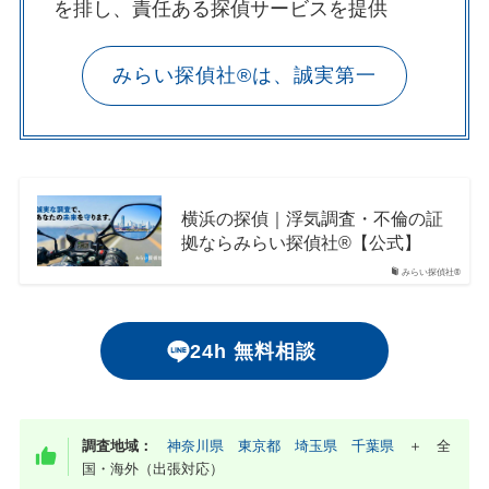
を排し、責任ある探偵サービスを提供
みらい探偵社®︎は、誠実第一
横浜の探偵｜浮気調査・不倫の証
拠ならみらい探偵社®︎【公式】
みらい探偵社®︎
24h 無料相談
調査地域：
神奈川県
東京都
埼玉県
千葉県
＋ 全
国・海外（出張対応）