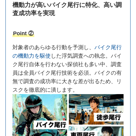
機動力が高いバイク尾行に特化、高い調
査成功率を実現
Point ②
対象者のあらゆる行動を予測し、
バイク尾行
の機動力を駆使
した浮気調査への執念。バイ
ク尾行自体を行わない探偵社も多い中、調査
員は全員バイク尾行技術を必須。バイクの有
無で調査の成功率に大きな差が出るため、リ
スクを徹底的に潰します。