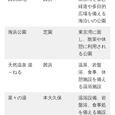
緑道や多目的
広場を備える
海沿いの公園
海浜公園
芝園
東京湾に面
し、散策や休
憩に利用され
る公園
天然温泉 湯
茜浜
温泉、岩盤
～ねる
浴、食事、休
憩施設を備え
る温浴施設
菜々の湯
本大久保
温浴設備、岩
盤浴、食事処
を備える施設