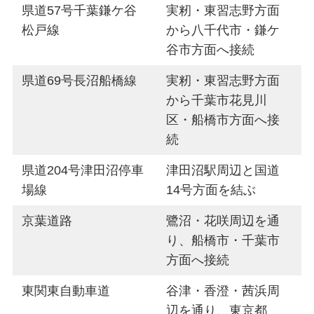
県道57号千葉鎌ケ谷
実籾・東習志野方面
松戸線
から八千代市・鎌ケ
谷市方面へ接続
県道69号長沼船橋線
実籾・東習志野方面
から千葉市花見川
区・船橋市方面へ接
続
県道204号津田沼停車
津田沼駅周辺と国道
場線
14号方面を結ぶ
京葉道路
鷺沼・花咲周辺を通
り、船橋市・千葉市
方面へ接続
東関東自動車道
谷津・香澄・茜浜周
辺を通り、東京都