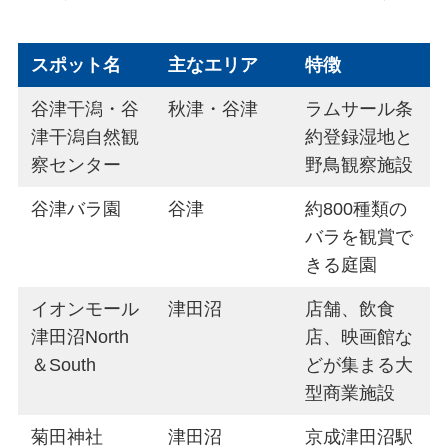
スポット名
主なエリア
特徴
谷津干潟・谷
秋津・谷津
ラムサール条
津干潟自然観
約登録湿地と
察センター
野鳥観察施設
谷津バラ園
谷津
約800種類の
バラを観賞で
きる庭園
イオンモール
津田沼
店舗、飲食
津田沼North
店、映画館な
＆South
どが集まる大
型商業施設
菊田神社
津田沼
京成津田沼駅