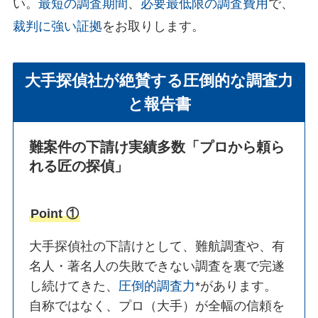
い。
最短の調査期間
、
必要最低限の調査費用
で、
裁判に強い証拠
をお取りします。
大手探偵社が絶賛する圧倒的な調査力
と報告書
難案件の下請け実績多数
「プロから頼ら
れる匠の探偵」
Point ①
大手探偵社の下請けとして、難航調査や、有
名人・著名人の失敗できない調査を裏で完遂
し続けてきた、
圧倒的調査力
*があります。
自称ではなく、プロ（大手）が全幅の信頼を