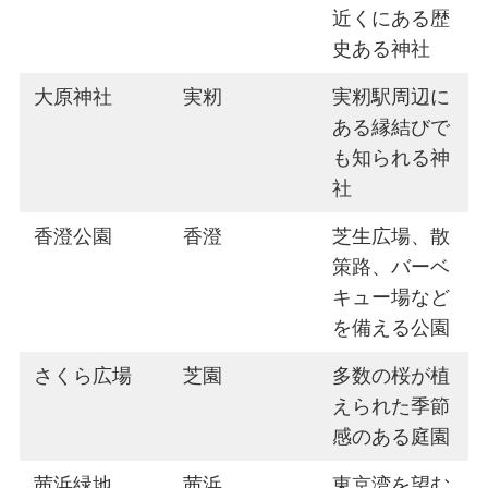
近くにある歴
史ある神社
大原神社
実籾
実籾駅周辺に
ある縁結びで
も知られる神
社
香澄公園
香澄
芝生広場、散
策路、バーベ
キュー場など
を備える公園
さくら広場
芝園
多数の桜が植
えられた季節
感のある庭園
茜浜緑地
茜浜
東京湾を望む