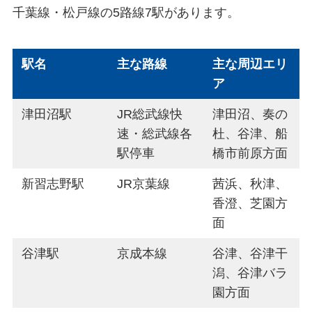
千葉線・松戸線の5路線7駅があります。
駅名
主な路線
主な周辺エリ
ア
津田沼駅
JR総武線快
津田沼、奏の
速・総武線各
杜、谷津、船
駅停車
橋市前原方面
新習志野駅
JR京葉線
茜浜、秋津、
香澄、芝園方
面
谷津駅
京成本線
谷津、谷津干
潟、谷津バラ
園方面