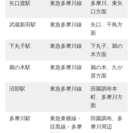
矢口渡駅
東急多摩川線
多摩川、東矢
口方面
武蔵新田駅
東急多摩川線
矢口、千鳥方
面
下丸子駅
東急多摩川線
下丸子、鵜の
木方面
鵜の木駅
東急多摩川線
鵜の木、久が
原方面
沼部駅
東急多摩川線
田園調布本
町、多摩川方
面
多摩川駅
東急東横線・
田園調布、多
目黒線・多摩
摩川周辺