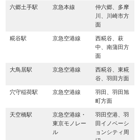
六郷土手駅
京急本線
仲六郷、多摩
川、川崎市方
面
糀谷駅
京急空港線
西糀谷、萩
中、南蒲田方
面
大鳥居駅
京急空港線
西糀谷、東糀
谷、羽田方面
穴守稲荷駅
京急空港線
羽田、羽田旭
町方面
天空橋駅
京急空港線・
羽田空港、羽
東京モノレー
田イノベーシ
ル
ョンシティ周