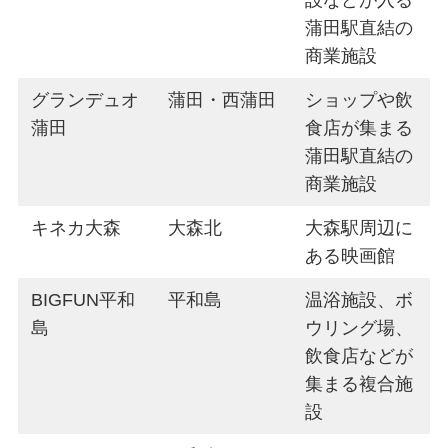
設などが入る
蒲田駅直結の
商業施設
グランデュオ
蒲田・西蒲田
ショップや飲
蒲田
食店が集まる
蒲田駅直結の
商業施設
キネカ大森
大森北
大森駅周辺に
ある映画館
BIGFUN平和
平和島
温浴施設、ボ
島
ウリング場、
飲食店などが
集まる複合施
設