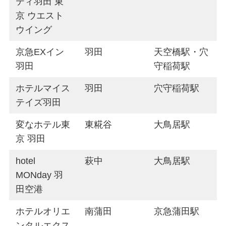
ティ羽田 東
京 ウエスト
ウイング
京急EXイン
羽田
天空橋駅・穴
羽田
守稲荷駅
ホテルマイス
羽田
穴守稲荷駅
テイズ羽田
変なホテル東
東糀谷
大鳥居駅
京 羽田
hotel
萩中
大鳥居駅
MONday 羽
田空港
ホテルオリエ
南蒲田
京急蒲田駅
ンタルエクス