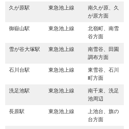
久が原駅
東急池上線
南久が原、久
が原方面
御嶽山駅
東急池上線
北嶺町、南雪
谷方面
雪が谷大塚駅
東急池上線
南雪谷、田園
調布方面
石川台駅
東急池上線
東雪谷、石川
町方面
洗足池駅
東急池上線
南千束、洗足
池周辺
長原駅
東急池上線
上池台、旗の
台方面