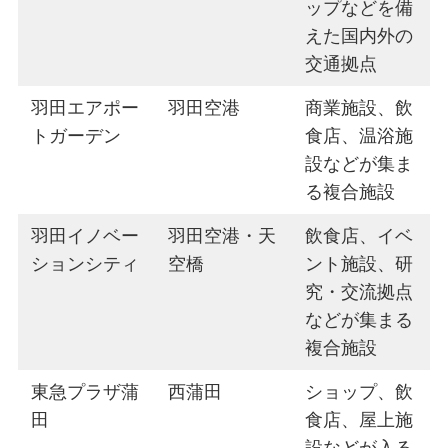
ップなどを備
えた国内外の
交通拠点
羽田エアポー
羽田空港
商業施設、飲
トガーデン
食店、温浴施
設などが集ま
る複合施設
羽田イノベー
羽田空港・天
飲食店、イベ
ションシティ
空橋
ント施設、研
究・交流拠点
などが集まる
複合施設
東急プラザ蒲
西蒲田
ショップ、飲
田
食店、屋上施