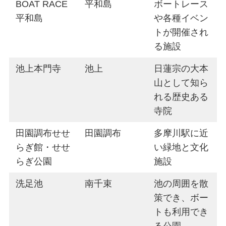
BOAT RACE
平和島
ボートレース
平和島
や各種イベン
トが開催され
る施設
池上本門寺
池上
日蓮宗の大本
山として知ら
れる歴史ある
寺院
田園調布せせ
田園調布
多摩川駅に近
らぎ館・せせ
い緑地と文化
らぎ公園
施設
洗足池
南千束
池の周囲を散
策でき、ボー
トも利用でき