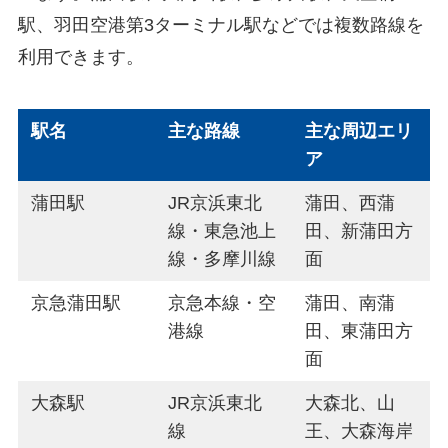
駅、羽田空港第3ターミナル駅などでは複数路線を
利用できます。
駅名
主な路線
主な周辺エリ
ア
蒲田駅
JR京浜東北
蒲田、西蒲
線・東急池上
田、新蒲田方
線・多摩川線
面
京急蒲田駅
京急本線・空
蒲田、南蒲
港線
田、東蒲田方
面
大森駅
JR京浜東北
大森北、山
線
王、大森海岸