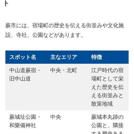
ト
蕨市には、宿場町の歴史を伝える街並みや文化施
設、寺社、公園などがあります。
スポット名
主なエリア
特徴
中山道蕨宿・
中央・北町
江戸時代の宿
旧中山道
場町として栄
えた歴史を伝
える街並みと
散策地域
蕨城址公園・
中央
蕨城本丸跡の
和樂備神社
公園と、隣接
する歴史ある