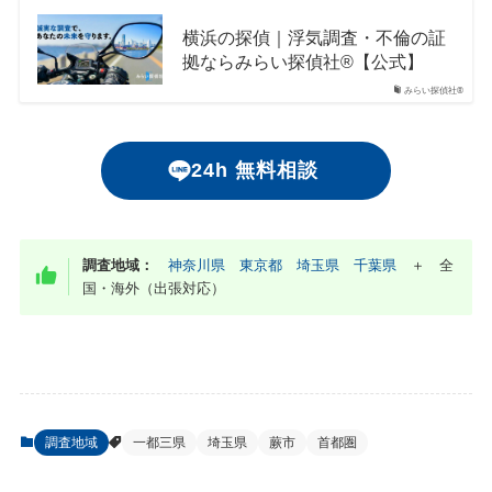
横浜の探偵｜浮気調査・不倫の証
拠ならみらい探偵社®︎【公式】
みらい探偵社®︎
24h 無料相談
調査地域：
神奈川県
東京都
埼玉県
千葉県
＋ 全
国・海外（出張対応）
調査地域
一都三県
埼玉県
蕨市
首都圏