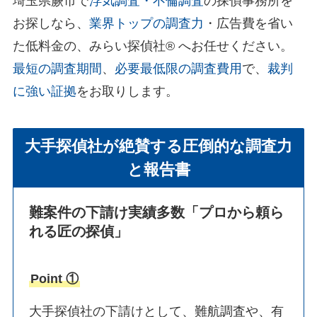
埼玉県蕨市で
浮気調査・不倫調査
の探偵事務所を
お探しなら、
業界トップの調査力
・広告費を省い
た低料金の、みらい探偵社®︎ へお任せください。
最短の調査期間
、
必要最低限の調査費用
で、
裁判
に強い証拠
をお取りします。
大手探偵社が絶賛する圧倒的な調査力
と報告書
難案件の下請け実績多数
「プロから頼ら
れる匠の探偵」
Point ①
大手探偵社の下請けとして、難航調査や、有