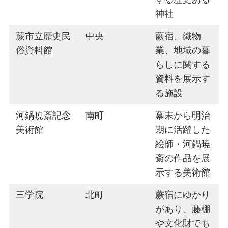
神社
蕨市立歴史民
中央
蕨宿、織物
俗資料館
業、地域の暮
らしに関する
資料を展示す
る施設
河鍋暁斎記念
南町
幕末から明治
美術館
期に活躍した
絵師・河鍋暁
斎の作品を展
示する美術館
三学院
北町
蕨宿にゆかり
があり、藤棚
や文化財でも