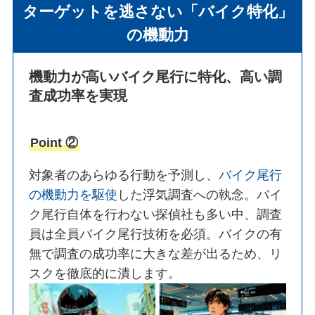
ターゲットを逃さない「バイク特化」
の機動力
機動力が高いバイク尾行に特化、高い調
査成功率を実現
Point ②
対象者のあらゆる行動を予測し、
バイク尾行
の機動力を駆使
した浮気調査への執念。バイ
ク尾行自体を行わない探偵社も多い中、調査
員は全員バイク尾行技術を必須。バイクの有
無で調査の成功率に大きな差が出るため、リ
スクを徹底的に潰します。