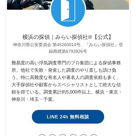
横浜の探偵｜みらい探偵社®︎【公式】
神奈川県公安委員会 第45260014号、『みらい探偵社』登
録商標第6793926号
難易度の高い浮気調査専門のプロ集団による探偵事務
所。他社で失敗・発覚した調査のやり直しも請け負
う。特に高難度な有名人や著名人の調査依頼も多く、
大手探偵社や顧客からスペシャリストとして絶大な信
頼を得ている。調査累計約5,000件以上。横浜・東京・
神奈川・埼玉・千葉。
LINE 24h 無料相談