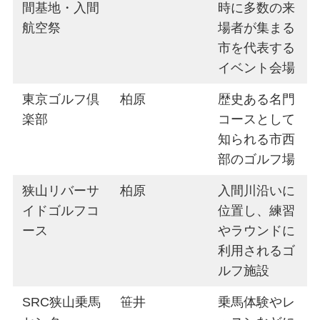
間基地・入間
時に多数の来
航空祭
場者が集まる
市を代表する
イベント会場
東京ゴルフ倶
柏原
歴史ある名門
楽部
コースとして
知られる市西
部のゴルフ場
狭山リバーサ
柏原
入間川沿いに
イドゴルフコ
位置し、練習
ース
やラウンドに
利用されるゴ
ルフ施設
SRC狭山乗馬
笹井
乗馬体験やレ