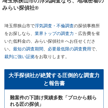
埼玉県狭山市の浮気調査なら、地域密着の
みらい探偵社®︎
埼玉県狭山市で
浮気調査・不倫調査
の探偵事務所
をお探しなら、
業界トップの調査力
・広告費を省
いた低料金の、みらい探偵社®︎ へお任せくださ
い。
最短の調査期間
、
必要最低限の調査費用
で、
裁判に強い証拠
をお取りします。
大手探偵社が絶賛する圧倒的な調査力
と報告書
難案件の下請け実績多数
「プロから頼ら
れる匠の探偵」