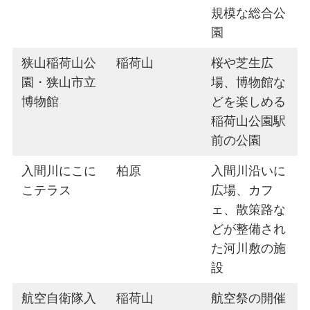
規模な総合公
園
狭山稲荷山公
稲荷山
桜や芝生広
園・狭山市立
場、博物館な
博物館
どを楽しめる
稲荷山公園駅
前の公園
入間川にこに
柏原
入間川沿いに
こテラス
広場、カフ
ェ、散策路な
どが整備され
た河川敷の施
設
航空自衛隊入
稲荷山
航空祭の開催