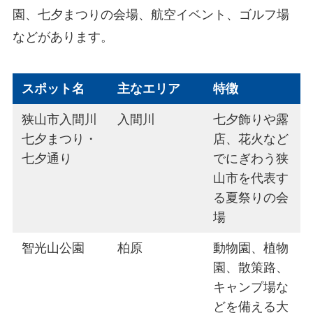
園、七夕まつりの会場、航空イベント、ゴルフ場
などがあります。
スポット名
主なエリア
特徴
狭山市入間川
入間川
七夕飾りや露
七夕まつり・
店、花火など
七夕通り
でにぎわう狭
山市を代表す
る夏祭りの会
場
智光山公園
柏原
動物園、植物
園、散策路、
キャンプ場な
どを備える大