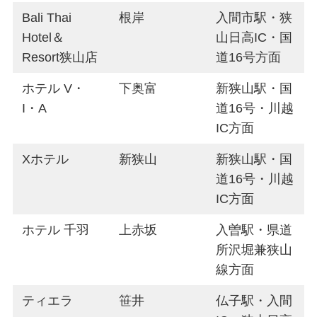
Bali Thai
根岸
入間市駅・狭
Hotel＆
山日高IC・国
Resort狭山店
道16号方面
ホテル V・
下奥富
新狭山駅・国
I・A
道16号・川越
IC方面
Xホテル
新狭山
新狭山駅・国
道16号・川越
IC方面
ホテル 千羽
上赤坂
入曽駅・県道
所沢堀兼狭山
線方面
ティエラ
笹井
仏子駅・入間