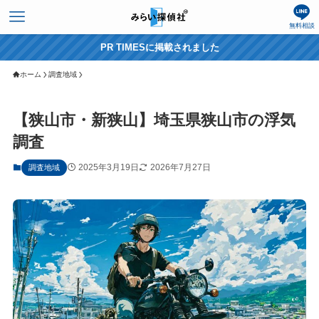
無料相談
PR TIMESに掲載されました
ホーム
調査地域
【狭山市・新狭山】埼玉県狭山市の浮気
調査
2025年3月19日
2026年7月27日
調査地域