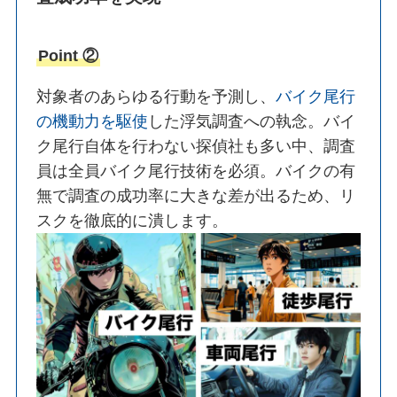
Point ②
対象者のあらゆる行動を予測し、
バイク尾行
の機動力を駆使
した浮気調査への執念。バイ
ク尾行自体を行わない探偵社も多い中、調査
員は全員バイク尾行技術を必須。バイクの有
無で調査の成功率に大きな差が出るため、リ
スクを徹底的に潰します。