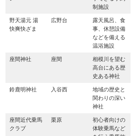
制施設
野天湯元 湯
広野台
露天風呂、食
快爽快ざま
事、休憩設備
などを備える
温浴施設
座間神社
座間
相模川を望む
高台にある歴
史ある神社
鈴鹿明神社
入谷西
地域の歴史と
関わりの深い
神社
座間近代乗馬
栗原
初心者向けの
クラブ
体験乗馬など