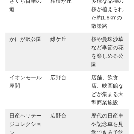
さくら百華の
相模が丘
多様な品種の
道
桜が植えられ
た約1.6kmの
散策路
かにが沢公園
緑ケ丘
桜や曼珠沙華
など季節の花
を楽しめる公
園
イオンモール
広野台
店舗、飲食
座間
店、映画館な
どが集まる大
型商業施設
日産ヘリテー
広野台
歴代の日産車
ジコレクショ
や記念車を見
ン
学できる予約