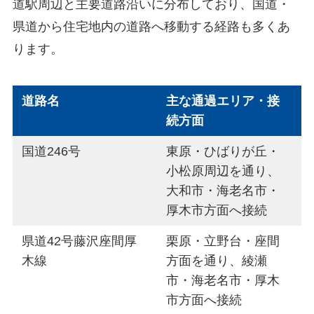
道駅周辺と主要道路沿いに分布しており、国道・
県道から住宅地内の道路へ移動する経路も多くあ
ります。
道路名
主な通過エリア・接
続方面
国道246号
東原・ひばりが丘・
小松原周辺を通り、
大和市・海老名市・
厚木市方面へ接続
県道42号藤沢座間厚
栗原・立野台・座間
木線
方面を通り、綾瀬
市・海老名市・厚木
市方面へ接続