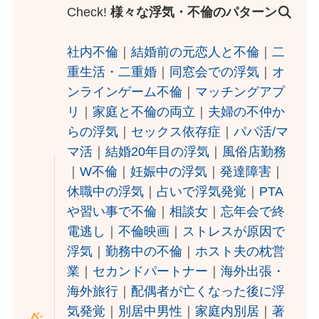
Check!
様々な浮気・不倫のパターン
社内不倫
｜
結婚前の元恋人と不倫
｜
二
重生活・二重婚
｜
同窓会での浮気
｜
オ
ンラインゲーム不倫
｜
マッチングアプ
リ
｜
家庭と不倫の両立
｜
夫婦の不仲か
らの浮気
｜
セックス依存症
｜
パパ活/マ
マ活
｜
結婚20年目の浮気
｜
風俗店勤務
｜
W不倫
｜
妊娠中の浮気
｜
発達障害
｜
休職中の浮気
｜
占いで浮気発覚
｜
PTA
や習い事で不倫
｜
相談女
｜
忘年会で終
電逃し
｜
不倫映画
｜
ストレスが原因で
浮気
｜
勤務中の不倫
｜
ホスト夫の枕営
業
｜
セカンドパートナー
｜
海外出張・
海外旅行
｜
配偶者が亡くなった後に浮
気発覚
｜
別居中男性
｜
家庭内別居
｜
著