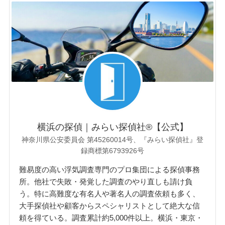
横浜の探偵｜みらい探偵社®︎【公式】
神奈川県公安委員会 第45260014号、『みらい探偵社』登
録商標第6793926号
難易度の高い浮気調査専門のプロ集団による探偵事務
所。他社で失敗・発覚した調査のやり直しも請け負
う。特に高難度な有名人や著名人の調査依頼も多く、
大手探偵社や顧客からスペシャリストとして絶大な信
頼を得ている。調査累計約5,000件以上。横浜・東京・