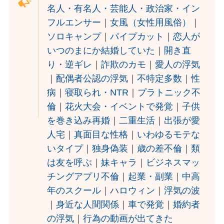
名人・有名人・芸能人・政治家・イン
フルエンサー
｜
女風（女性用風俗）
｜
ソロキャンプ
｜
パイプカット
｜
恋人が
いつのまにか結婚していた
｜
開き直
り・逆ギレ
｜
詐欺のカモ
｜
愛人の浮気
｜
配偶者公認の浮気
｜
不特定多数
｜
性
病
｜
寝取られ・NTR
｜
プラトニック不
倫
｜
花火大会・イベントで発覚
｜
子供
を巻き込み再婚
｜
二重生活
｜
出張が愛
人宅
｜
真面目な性格
｜
いわゆるモテな
いタイプ
｜
独身偽装
｜
歳の差不倫
｜
類
は友を呼ぶ
｜
妹キャラ
｜
ビジネスマッ
チングアプリ不倫
｜
起業・副業
｜
中高
年のスクール
｜
ハロウィン
｜
浮気の波
｜
身近な人間関係
｜
車で発覚
｜
婚約者
の浮気
｜
行為の動画が出てきた