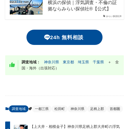
横浜の探偵｜浮気調査・不倫の証
拠ならみらい探偵社®︎【公式】
みらい探偵社®︎
24h 無料相談
調査地域：
神奈川県
東京都
埼玉県
千葉県
＋ 全
国・海外（出張対応）
調査地域
一都三県
松田町
神奈川県
足柄上郡
首都圏
【上大井・相模金子】神奈川県足柄上郡大井町の浮気