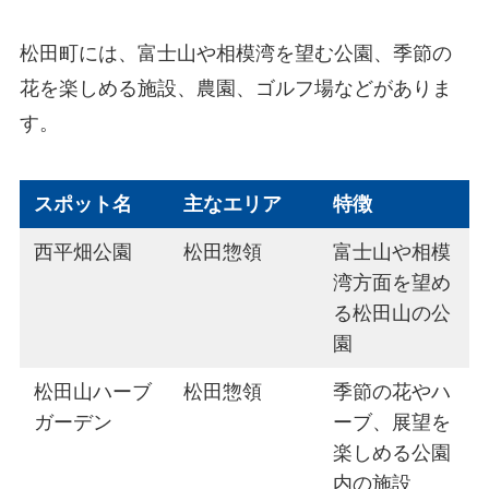
松田町には、富士山や相模湾を望む公園、季節の
花を楽しめる施設、農園、ゴルフ場などがありま
す。
スポット名
主なエリア
特徴
西平畑公園
松田惣領
富士山や相模
湾方面を望め
る松田山の公
園
松田山ハーブ
松田惣領
季節の花やハ
ガーデン
ーブ、展望を
楽しめる公園
内の施設