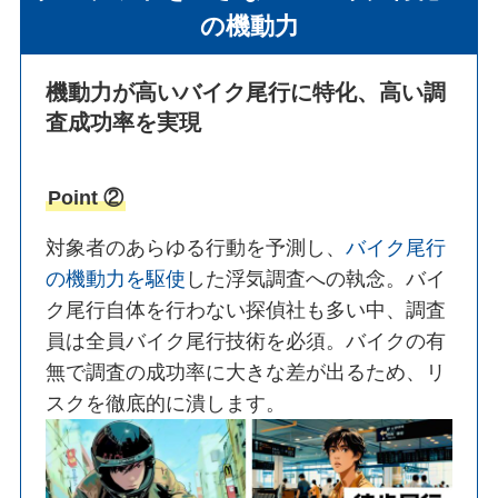
の機動力
機動力が高いバイク尾行に特化、高い調
査成功率を実現
Point ②
対象者のあらゆる行動を予測し、
バイク尾行
の機動力を駆使
した浮気調査への執念。バイ
ク尾行自体を行わない探偵社も多い中、調査
員は全員バイク尾行技術を必須。バイクの有
無で調査の成功率に大きな差が出るため、リ
スクを徹底的に潰します。