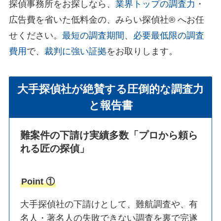
探偵事務所をお探しなら、
業界トップの調査力
・
広告費を省いた低料金の、みらい探偵社®︎ へお任
せください。
最短の調査期間
、
必要最低限の調査
費用
で、
裁判に強い証拠
をお取りします。
大手探偵社が絶賛する圧倒的な調査力
と報告書
難案件の下請け実績多数
「プロから頼ら
れる匠の探偵」
Point ①
大手探偵社の下請けとして、難航調査や、有
名人・著名人の失敗できない調査を裏で完遂