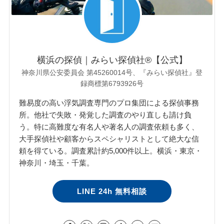
横浜の探偵｜みらい探偵社®︎【公式】
神奈川県公安委員会 第45260014号、『みらい探偵社』登
録商標第6793926号
難易度の高い浮気調査専門のプロ集団による探偵事務
所。他社で失敗・発覚した調査のやり直しも請け負
う。特に高難度な有名人や著名人の調査依頼も多く、
大手探偵社や顧客からスペシャリストとして絶大な信
頼を得ている。調査累計約5,000件以上。横浜・東京・
神奈川・埼玉・千葉。
LINE 24h 無料相談