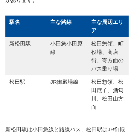
があります。
駅名
主な路線
主な周辺エリ
ア
新松田駅
小田急小田原
松田惣領、町
線
役場、商店
街、寄方面の
バス乗り場
松田駅
JR御殿場線
松田惣領、松
田庶子、酒匂
川、松田山方
面
新松田駅は小田急線と路線バス、松田駅はJR御殿