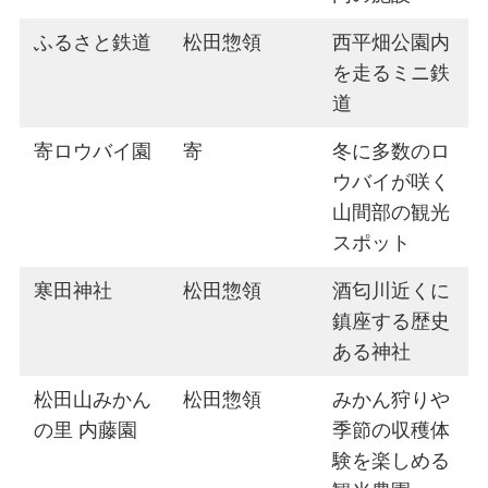
ふるさと鉄道
松田惣領
西平畑公園内
を走るミニ鉄
道
寄ロウバイ園
寄
冬に多数のロ
ウバイが咲く
山間部の観光
スポット
寒田神社
松田惣領
酒匂川近くに
鎮座する歴史
ある神社
松田山みかん
松田惣領
みかん狩りや
の里 内藤園
季節の収穫体
験を楽しめる