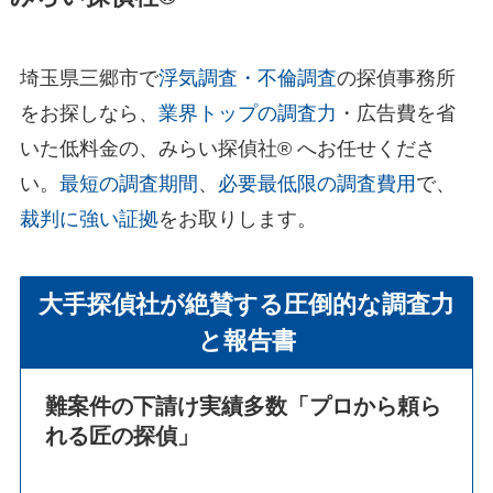
埼玉県三郷市で
浮気調査・不倫調査
の探偵事務所
をお探しなら、
業界トップの調査力
・広告費を省
いた低料金の、みらい探偵社®︎ へお任せくださ
い。
最短の調査期間
、
必要最低限の調査費用
で、
裁判に強い証拠
をお取りします。
大手探偵社が絶賛する圧倒的な調査力
と報告書
難案件の下請け実績多数
「プロから頼ら
れる匠の探偵」