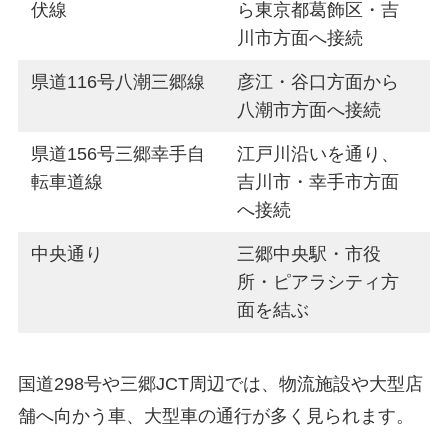
伏線
ら東京都葛飾区・吉
川市方面へ接続
県道116号八潮三郷線
彦江・谷口方面から
八潮市方面へ接続
県道156号三郷幸手自
江戸川沿いを通り、
転車道線
吉川市・幸手市方面
へ接続
中央通り
三郷中央駅・市役
所・ピアラシティ方
面を結ぶ
国道298号や三郷JCT周辺では、物流施設や大型店
舗へ向かう車、大型車の通行が多く見られます。