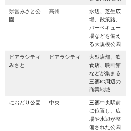
県営みさと公
高州
水辺、芝生広
園
場、散策路、
バーベキュー
場などを備え
る大規模公園
ピアラシティ
ピアラシティ
大型店舗、飲
みさと
食店、映画館
などが集まる
三郷IC周辺の
商業地域
におどり公園
中央
三郷中央駅前
に位置し、広
場や水辺が整
備された公園