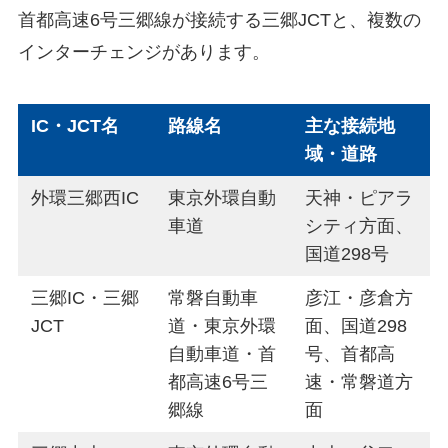
首都高速6号三郷線が接続する三郷JCTと、複数の
インターチェンジがあります。
IC・JCT名
路線名
主な接続地
域・道路
外環三郷西IC
東京外環自動
天神・ピアラ
車道
シティ方面、
国道298号
三郷IC・三郷
常磐自動車
彦江・彦倉方
JCT
道・東京外環
面、国道298
自動車道・首
号、首都高
都高速6号三
速・常磐道方
郷線
面