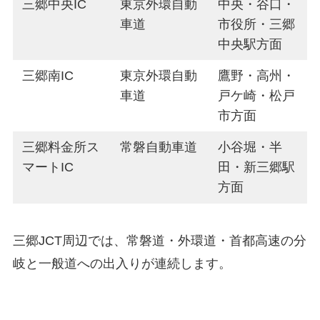
三郷中央IC
東京外環自動
中央・谷口・
車道
市役所・三郷
中央駅方面
三郷南IC
東京外環自動
鷹野・高州・
車道
戸ケ崎・松戸
市方面
三郷料金所ス
常磐自動車道
小谷堀・半
マートIC
田・新三郷駅
方面
三郷JCT周辺では、常磐道・外環道・首都高速の分
岐と一般道への出入りが連続します。