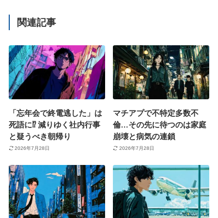
関連記事
「忘年会で終電逃した」は
マチアプで不特定多数不
死語に⁉︎ 減りゆく社内行事
倫…その先に待つのは家庭
と疑うべき朝帰り
崩壊と病気の連鎖
2026年7月28日
2026年7月28日