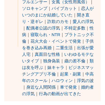
フルエンサー
｜
女風（女性用風俗）
｜
ソロキャンプ
｜
パイプカット
｜
恋人が
いつのまにか結婚していた
｜
開き直
り・逆ギレ
｜
詐欺のカモ
｜
愛人の浮気
｜
配偶者公認の浮気
｜
不特定多数
｜
性
病
｜
寝取られ・NTR
｜
プラトニック不
倫
｜
花火大会・イベントで発覚
｜
子供
を巻き込み再婚
｜
二重生活
｜
出張が愛
人宅
｜
真面目な性格
｜
いわゆるモテな
いタイプ
｜
独身偽装
｜
歳の差不倫
｜
類
は友を呼ぶ
｜
妹キャラ
｜
ビジネスマッ
チングアプリ不倫
｜
起業・副業
｜
中高
年のスクール
｜
ハロウィン
｜
浮気の波
｜
身近な人間関係
｜
車で発覚
｜
婚約者
の浮気
｜
行為の動画が出てきた