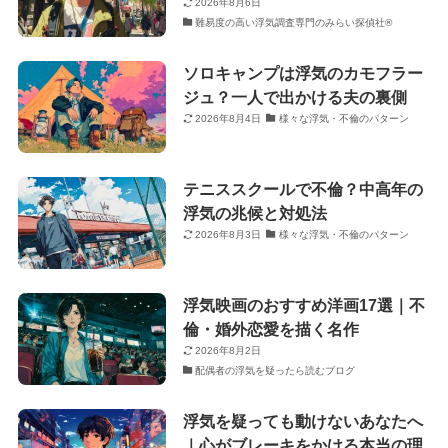
2026年8月6日
難易度の高い浮気調査専門のみらい探偵社®︎
ソロキャンプは浮気のカモフラー
ジュ？一人で出かける夫の裏側
2026年8月4日
様々な浮気・不倫のパターン
テニススクールで不倫？中高年の
浮気の兆候と対処法
2026年8月3日
様々な浮気・不倫のパターン
浮気映画のおすすめ洋画17選｜不
倫・婚外恋愛を描く名作
2026年8月2日
配偶者の浮気を疑ったら読むブログ
浮気を疑っても動けないあなたへ
｜心がブレーキをかける本当の理