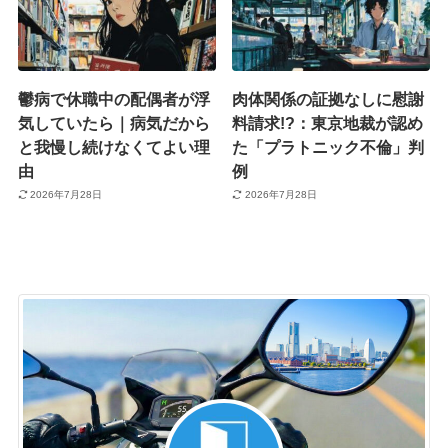
鬱病で休職中の配偶者が浮
肉体関係の証拠なしに慰謝
気していたら｜病気だから
料請求!?：東京地裁が認め
と我慢し続けなくてよい理
た「プラトニック不倫」判
由
例
2026年7月28日
2026年7月28日