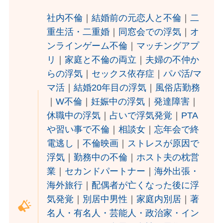
社内不倫
｜
結婚前の元恋人と不倫
｜
二
重生活・二重婚
｜
同窓会での浮気
｜
オ
ンラインゲーム不倫
｜
マッチングアプ
リ
｜
家庭と不倫の両立
｜
夫婦の不仲か
らの浮気
｜
セックス依存症
｜
パパ活/マ
マ活
｜
結婚20年目の浮気
｜
風俗店勤務
｜
W不倫
｜
妊娠中の浮気
｜
発達障害
｜
休職中の浮気
｜
占いで浮気発覚
｜
PTA
や習い事で不倫
｜
相談女
｜
忘年会で終
電逃し
｜
不倫映画
｜
ストレスが原因で
浮気
｜
勤務中の不倫
｜
ホスト夫の枕営
業
｜
セカンドパートナー
｜
海外出張・
海外旅行
｜
配偶者が亡くなった後に浮
気発覚
｜
別居中男性
｜
家庭内別居
｜
著
名人・有名人・芸能人・政治家・イン