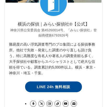
横浜の探偵｜みらい探偵社®︎【公式】
神奈川県公安委員会 第45260014号、『みらい探偵社』登
録商標第6793926号
難易度の高い浮気調査専門のプロ集団による探偵事務
所。他社で失敗・発覚した調査のやり直しも請け負
う。特に高難度な有名人や著名人の調査依頼も多く、
大手探偵社や顧客からスペシャリストとして絶大な信
頼を得ている。調査累計約5,000件以上。横浜・東京・
神奈川・埼玉・千葉。
LINE 24h 無料相談