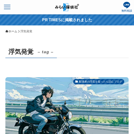
無料相談
PR TIMESに掲載されました
ホーム
浮気発覚
浮気発覚
– tag –
配偶者の浮気を疑ったら読むブログ