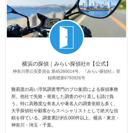
横浜の探偵｜みらい探偵社®︎【公式】
神奈川県公安委員会 第45260014号、『みらい探偵社』登
録商標第6793926号
難易度の高い浮気調査専門のプロ集団による探偵事務
所。他社で失敗・発覚した調査のやり直しも請け負
う。特に高難度な有名人や著名人の調査依頼も多く、
大手探偵社や顧客からスペシャリストとして絶大な信
頼を得ている。調査累計約5,000件以上。横浜・東京・
神奈川・埼玉・千葉。